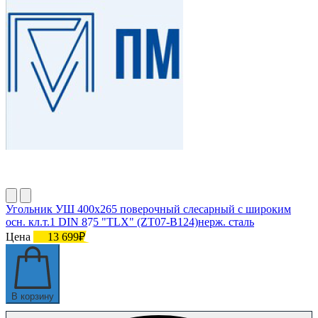
Угольник УШ 400х265 поверочный слесарный с широким
осн. кл.т.1 DIN 875 "TLX" (ZT07-B124)нерж. сталь
Цена
13 699₽
В корзину