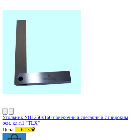
Угольник УШ 250х160 поверочный слесарный с широким
осн. кл.т.1 "TLX"
Цена
6 137₽