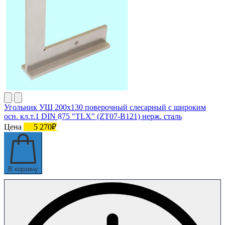
Угольник УШ 200х130 поверочный слесарный с широким
осн. кл.т.1 DIN 875 "TLX" (ZT07-B121) нерж. сталь
Цена
5 270₽
В корзину