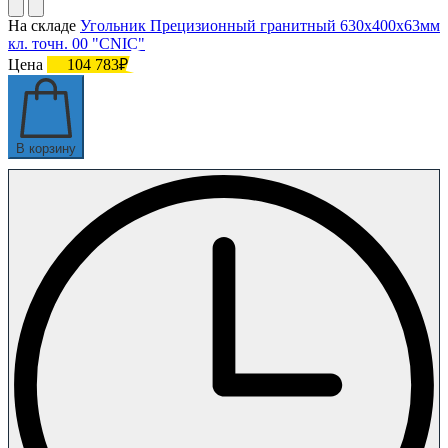
На складе
Угольник Прецизионный гранитный 630х400х63мм
кл. точн. 00 "CNIC"
Цена
104 783₽
В корзину