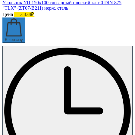
Угольник УП 150х100 слесарный плоский кл.т.0 DIN 875
"TLX" (ZT07-B211) нерж. сталь
Цена
3 334₽
В корзину