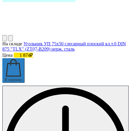
На складе
Угольник УП 75х50 слесарный плоский кл.т.0 DIN
875 "TLX" (ZT07-B209) нерж. сталь
Цена
1 874₽
В корзину