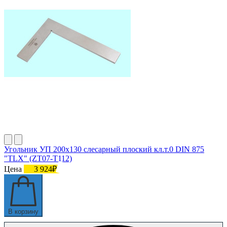
Угольник УП 200х130 слесарный плоский кл.т.0 DIN 875
"TLX" (ZT07-T112)
Цена
3 924₽
В корзину