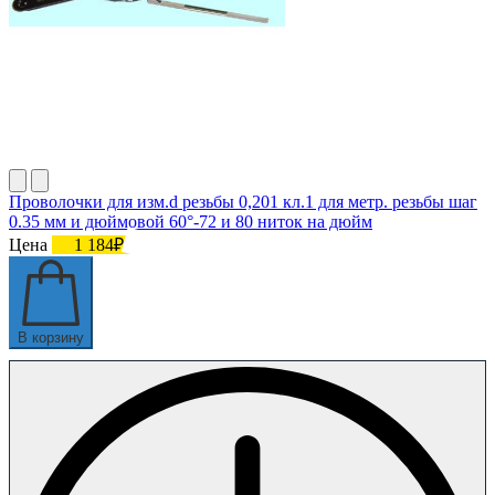
Проволочки для изм.d резьбы 0,201 кл.1 для метр. резьбы шаг
0.35 мм и дюймовой 60°-72 и 80 ниток на дюйм
Цена
1 184₽
В корзину