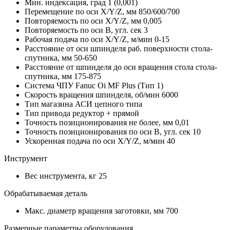
Мин. индексация, град
1 (0,001)
Перемещение по оси X/Y/Z, мм
850/600/700
Повторяемость по оси X/Y/Z, мм
0,005
Повторяемость по оси В, угл. сек
3
Рабочая подача по оси X/Y/Z, м/мин
0-15
Расстояние от оси шпинделя раб. поверхности стола-
спутника, мм
50-650
Расстояние от шпинделя до оси вращения стола стола-
спутника, мм
175-875
Система ЧПУ
Fanuc Oi MF Plus (Тип 1)
Скорость вращения шпинделя, об/мин
6000
Тип магазина АСИ
цепного типа
Тип привода
редуктор + прямой
Точность позиционирования не более, мм
0,01
Точность позиционирования по оси В, угл. сек
10
Ускоренная подача по оси X/Y/Z, м/мин
40
Инструмент
Вес инструмента, кг
25
Обрабатываемая деталь
Макс. диаметр вращения заготовки, мм
700
Размерные параметры оборудования