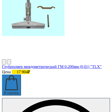
Глубиномер микрометрический ГМ 0-200мм (0,01) "TLX"
Цена
17 904₽
В корзину