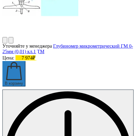
Уточняйте у менеджера
Глубиномер микрометрический ГМ 0-
25мм (0,01) кл.1 ТМ
Цена:
7 974₽
В корзину