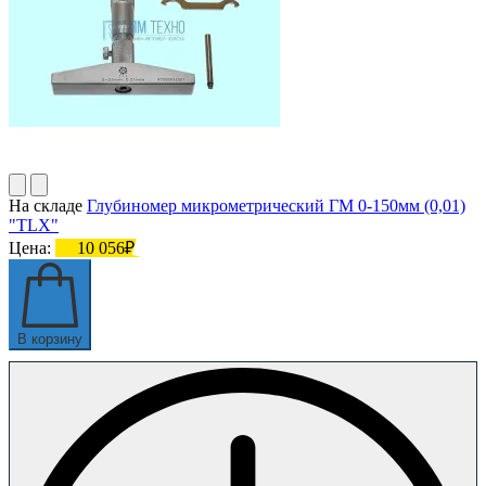
На складе
Глубиномер микрометрический ГМ 0-150мм (0,01)
"TLX"
Цена:
10 056₽
В корзину