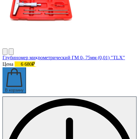
Глубиномер микрометрический ГМ 0- 75мм (0,01) "TLX"
Цена
6 680₽
В корзину