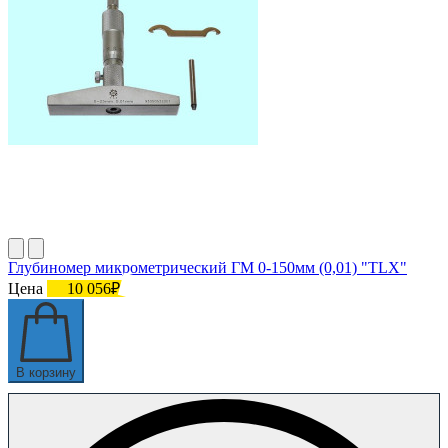
Глубиномер микрометрический ГМ 0-150мм (0,01) "TLX"
Цена
10 056₽
В корзину