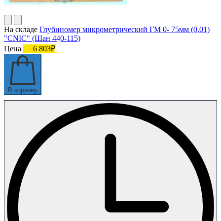
На складе
Глубиномер микрометрический ГМ 0- 75мм (0,01)
"CNIC" (Шан 440-115)
Цена
6 803₽
В корзину