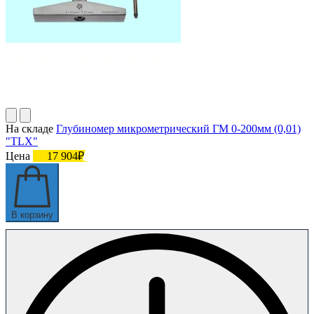
На складе
Глубиномер микрометрический ГМ 0-200мм (0,01)
"TLX"
Цена
17 904₽
В корзину