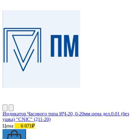
Индикатор Часового типа ИЧ-20, 0-20мм цена дел.0.01 (без
ушка) "CNIC" (211-20)
Цена
6 071₽