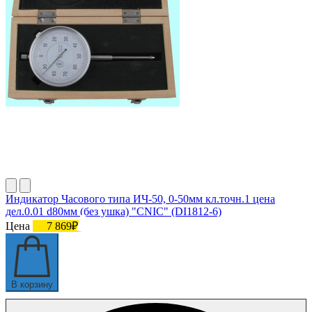
Индикатор Часового типа ИЧ-50, 0-50мм кл.точн.1 цена
дел.0.01 d80мм (без ушка) "CNIC" (DI1812-6)
Цена
7 869₽
В корзину