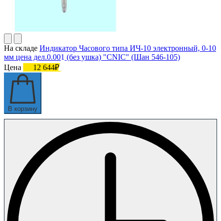
На складе
Индикатор Часового типа ИЧ-10 электронный, 0-10
мм цена дел.0.001 (без ушка) "CNIC" (Шан 546-105)
Цена
12 644₽
В корзину