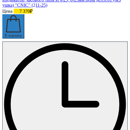
ушка) "CNIC" (211-25)
Цена
7 370₽
В корзину