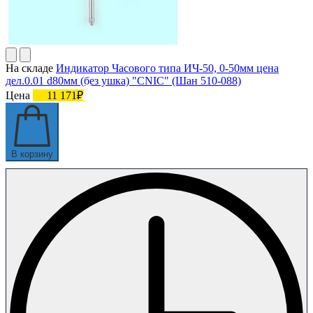
На складе
Индикатор Часового типа ИЧ-50, 0-50мм цена
дел.0.01 d80мм (без ушка) "CNIC" (Шан 510-088)
Цена
11 171₽
В корзину