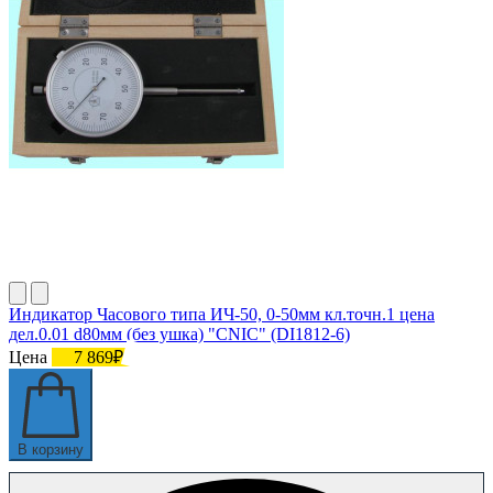
Индикатор Часового типа ИЧ-50, 0-50мм кл.точн.1 цена
дел.0.01 d80мм (без ушка) "CNIC" (DI1812-6)
Цена
7 869₽
В корзину