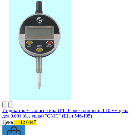
Индикатор Часового типа ИЧ-10 электронный, 0-10 мм цена
дел.0.001 (без ушка) "CNIC" (Шан 546-105)
Цена
12 644₽