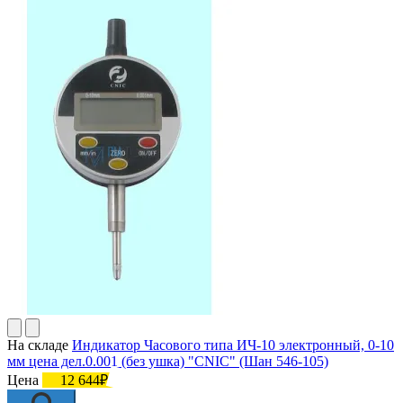
На складе
Индикатор Часового типа ИЧ-10 электронный, 0-10
мм цена дел.0.001 (без ушка) "CNIC" (Шан 546-105)
Цена
12 644₽