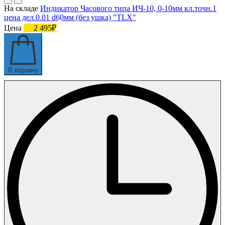
На складе
Индикатор Часового типа ИЧ-10, 0-10мм кл.точн.1
цена дел.0.01 d60мм (без ушка) "TLX"
Цена
2 495₽
В корзину