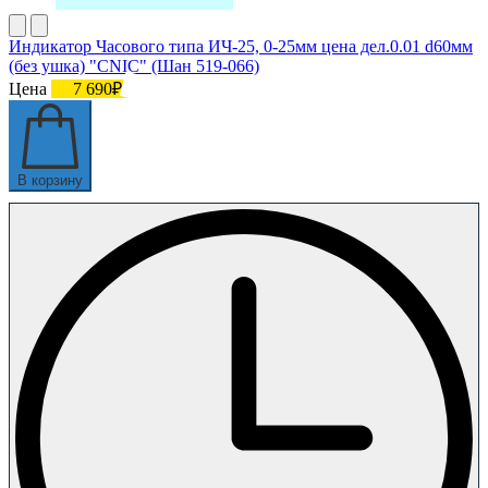
Индикатор Часового типа ИЧ-25, 0-25мм цена дел.0.01 d60мм
(без ушка) "CNIC" (Шан 519-066)
Цена
7 690₽
В корзину