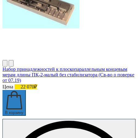
Набор принадлежностей к плоскопараллельным концевым
мерам длины ПК-2-малый без стабилизатора (Св-во о поверке
от 07.19)
Цена
22 070₽
В корзину