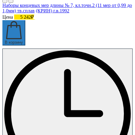
Наборы концевых мер длины № 7, кл.точн.2 (11 мер от 0,99 до
1,0мм) тв.сплав (КРИН) г.в.1992
Цена
5 242₽
В корзину