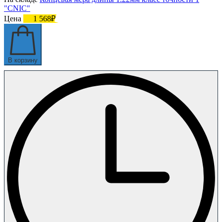
"CNIC"
Цена
1 568₽
В корзину