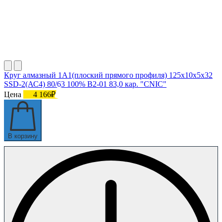
Круг алмазный 1А1(плоский прямого профиля) 125х10х5х32
SSD-2(АС4) 80/63 100% В2-01 83,0 кар. "CNIC"
Цена
4 166₽
В корзину