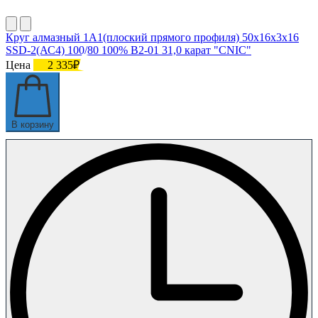
Круг алмазный 1А1(плоский прямого профиля) 50х16х3х16
SSD-2(АС4) 100/80 100% В2-01 31,0 карат "CNIC"
Цена
2 335₽
В корзину