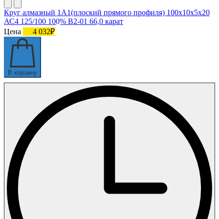
Круг алмазный 1А1(плоский прямого профиля) 100х10х5х20
АС4 125/100 100% В2-01 66,0 карат
Цена
4 032₽
В корзину