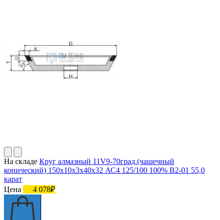
На складе
Круг алмазный 11V9-70град.(чашечный
конический) 150х10х3х40х32 АС4 125/100 100% В2-01 55,0
карат
Цена
4 078₽