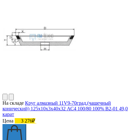
На складе
Круг алмазный 11V9-70град.(чашечный
конический) 125х10х3х40х32 АС4 100/80 100% В2-01 49,0
карат
Цена
3 276₽