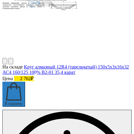
На складе
Круг алмазный 12R4 (тарельчатый) 150х5х3х16х32
АС4 160/125 100% В2-01 35,4 карат
Цена
2 762₽
В корзину