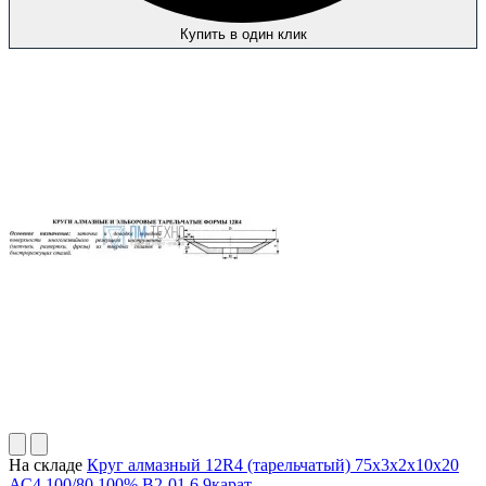
Купить в один клик
На складе
Круг алмазный 12R4 (тарельчатый) 75х3х2х10х20
АС4 100/80 100% В2-01 6,9карат