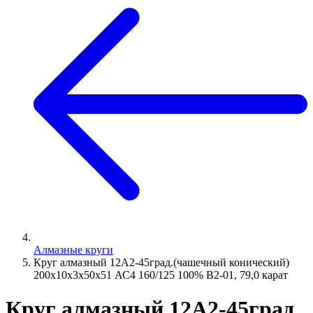
Алмазные круги
Круг алмазный 12А2-45град.(чашечный конический)
200х10х3х50х51 АС4 160/125 100% В2-01, 79,0 карат
Круг алмазный 12А2-45град.