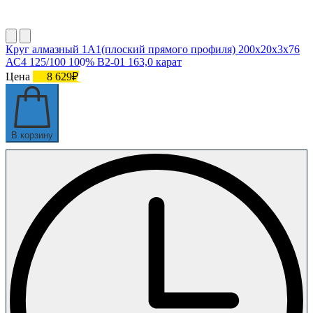
Круг алмазный 1А1(плоский прямого профиля) 200х20х3х76
АС4 125/100 100% В2-01 163,0 карат
Цена
8 629₽
В корзину