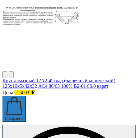
Круг алмазный 12А2-45град.(чашечный конический)
125х10х5х42х32 АС4 80/63 100% В2-01 80,0 карат
Цена
4 032₽
В корзину