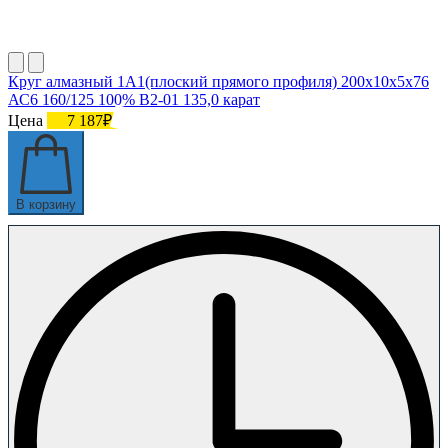
Круг алмазный 1А1(плоский прямого профиля) 200х10х5х76
АС6 160/125 100% В2-01 135,0 карат
Цена
7 187₽
В корзину