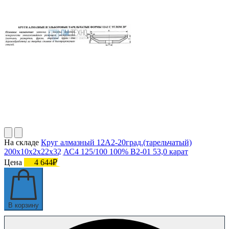
На складе
Круг алмазный 12А2-20град.(тарельчатый)
200х10х2х22х32 АС4 125/100 100% В2-01 53,0 карат
Цена
4 644₽
В корзину