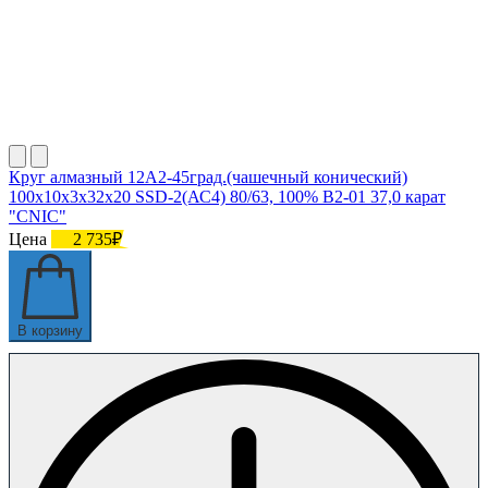
Круг алмазный 12А2-45град.(чашечный конический)
100х10х3х32х20 SSD-2(АС4) 80/63, 100% В2-01 37,0 карат
"CNIC"
Цена
2 735₽
В корзину