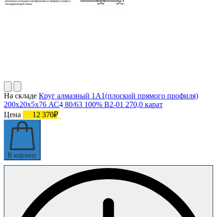
На складе
Круг алмазный 1А1(плоский прямого профиля)
200х20х5х76 АС4 80/63 100% В2-01 270,0 карат
Цена
12 370₽
В корзину