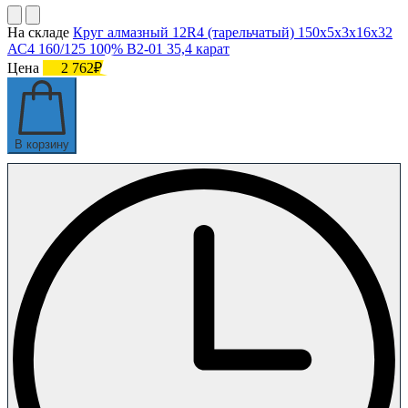
На складе
Круг алмазный 12R4 (тарельчатый) 150х5х3х16х32
АС4 160/125 100% В2-01 35,4 карат
Цена
2 762₽
В корзину