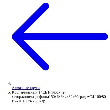
Алмазные круги
Круг алмазный 14ЕЕ1(плоск. 2-
хстор.конич.профиль)150х6х3х4х32х60град АС4 100/80
В2-01 100% 23,8кар.