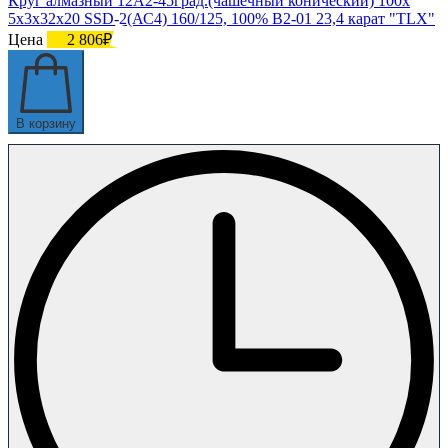
Круг алмазный 12А2-45град.(чашечный конический) 100х
5х3х32х20 SSD-2(АС4) 160/125, 100% В2-01 23,4 карат "TLX"
Цена
2 806₽
В корзину