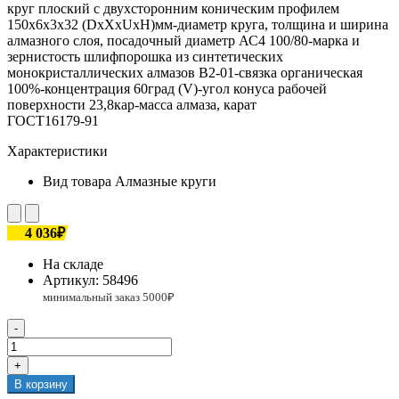
круг плоский с двухсторонним коническим профилем
150х6х3х32 (DxXxUxH)мм-диаметр круга, толщина и ширина
алмазного слоя, посадочный диаметр АС4 100/80-марка и
зернистость шлифпорошка из синтетических
монокристаллических алмазов В2-01-связка органическая
100%-концентрация 60град (V)-угол конуса рабочей
поверхности 23,8кар-масса алмаза, карат
ГОСТ16179-91
Характеристики
Вид товара
Алмазные круги
4 036₽
На складе
Артикул:
58496
-
+
В корзину