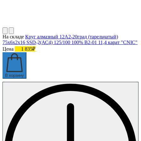
На складе
Круг алмазный 12А2-20град (тарельчатый)
75х6х2х16 SSD-2(АС4) 125/100 100% В2-01 11,4 карат "CNIC"
Цена
1 835₽
В корзину