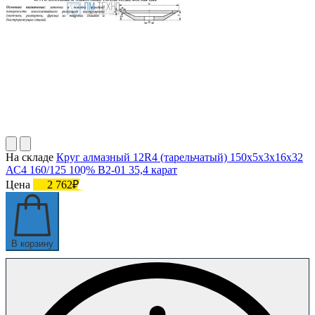
На складе
Круг алмазный 12R4 (тарельчатый) 150х5х3х16х32
АС4 160/125 100% В2-01 35,4 карат
Цена
2 762₽
В корзину