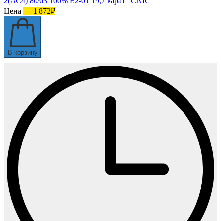
2(АС4) 80/63 100% В2-01 19,7 карат "CNIC"
Цена
1 872₽
В корзину