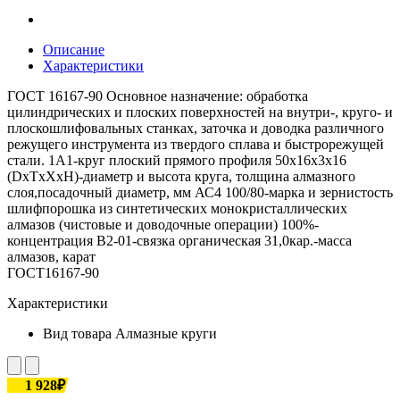
Описание
Характеристики
ГОСТ 16167-90 Основное назначение: обработка
цилиндрических и плоских поверхностей на внутри-, круго- и
плоскошлифовальных станках, заточка и доводка различного
режущего инструмента из твердого сплава и быстрорежущей
стали. 1А1-круг плоский прямого профиля 50х16х3х16
(DxTxXxH)-диаметр и высота круга, толщина алмазного
слоя,посадочный диаметр, мм АС4 100/80-марка и зернистость
шлифпорошка из синтетических монокристаллических
алмазов (чистовые и доводочные операции) 100%-
концентрация В2-01-связка органическая 31,0кар.-масса
алмазов, карат
ГОСТ16167-90
Характеристики
Вид товара
Алмазные круги
1 928₽