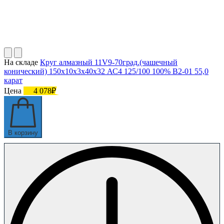
На складе
Круг алмазный 11V9-70град.(чашечный
конический) 150х10х3х40х32 АС4 125/100 100% В2-01 55,0
карат
Цена
4 078₽
В корзину