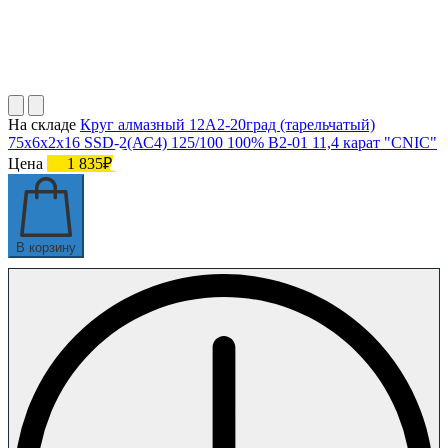
На складе
Круг алмазный 12А2-20град (тарельчатый)
75х6х2х16 SSD-2(АС4) 125/100 100% В2-01 11,4 карат "CNIC"
Цена
1 835₽
В корзину