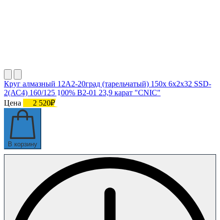
Круг алмазный 12А2-20град (тарельчатый) 150х 6х2х32 SSD-
2(АС4) 160/125 100% В2-01 23,9 карат "CNIC"
Цена
2 520₽
В корзину