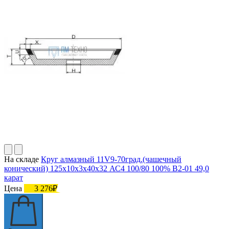
На складе
Круг алмазный 11V9-70град.(чашечный
конический) 125х10х3х40х32 АС4 100/80 100% В2-01 49,0
карат
Цена
3 276₽