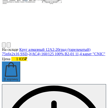
На складе
Круг алмазный 12А2-20град (тарельчатый)
75х6х2х16 SSD-2(АС4) 160/125 100% В2-01 11,4 карат "CNIC"
Цена
1 835₽
В корзину