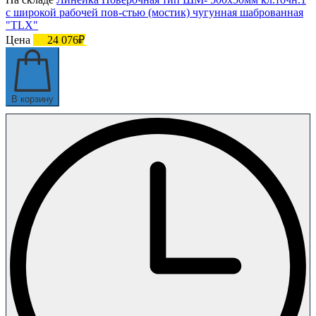
с широкой рабочей пов-стью (мостик) чугунная шаброванная
"TLX"
Цена
24 076₽
В корзину