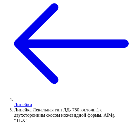
Линейки
Линейка Лекальная тип ЛД- 750 кл.точн.1 с
двухсторонним скосом ножевидной формы, AlMg
"TLX"