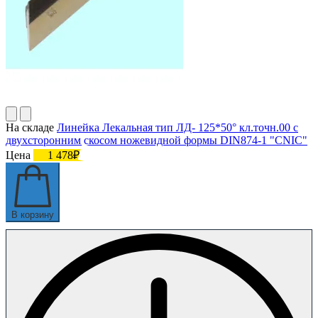
На складе
Линейка Лекальная тип ЛД- 125*50° кл.точн.00 с
двухсторонним скосом ножевидной формы DIN874-1 "CNIC"
Цена
1 478₽
В корзину