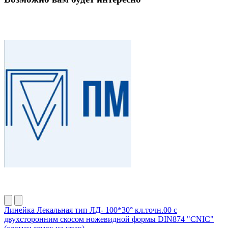
Линейка Лекальная тип ЛД- 100*30° кл.точн.00 с
двухсторонним скосом ножевидной формы DIN874 "CNIC"