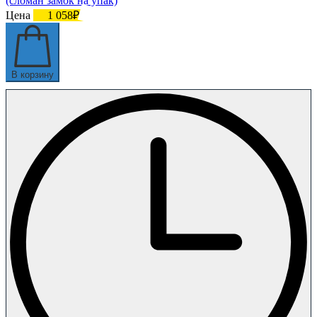
(сломан замок на упак)
Цена
1 058₽
В корзину