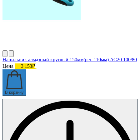
Напильник алмазный круглый 150мм(р.ч. 110мм) АС20 100/80
Цена
3 153₽
В корзину