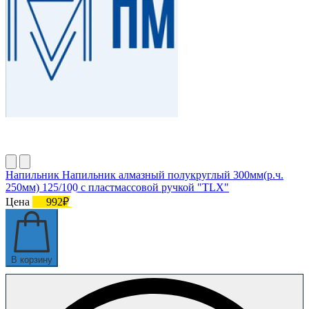
Напильник Напильник алмазный полукруглый 300мм(р.ч.
250мм) 125/100 с пластмассовой ручкой "TLX"
Цена
992₽
В корзину