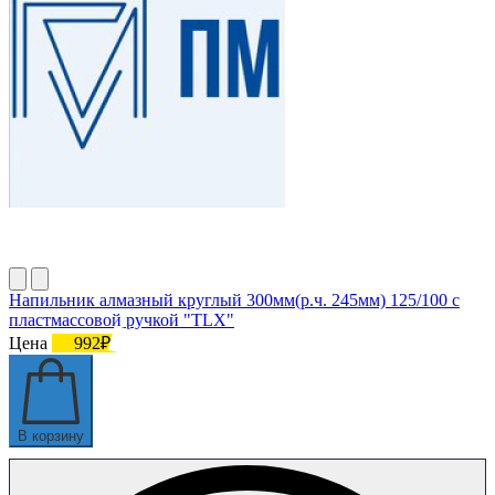
Напильник алмазный круглый 300мм(р.ч. 245мм) 125/100 с
пластмассовой ручкой "TLX"
Цена
992₽
В корзину