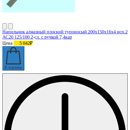
Напильник алмазный плоский тупоносый 200х150х16х4 исп.2
АС20 125/100 2-сл. с ручкой 7,4кар
Цена
5 042₽
В корзину