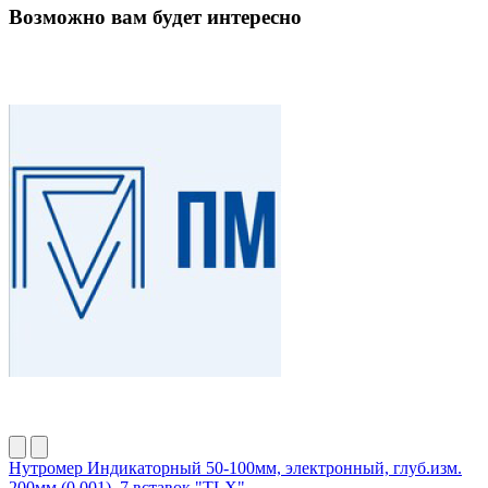
Возможно вам будет интересно
Нутромер Индикаторный 50-100мм, электронный, глуб.изм.
200мм (0,001), 7 вставок "TLX"