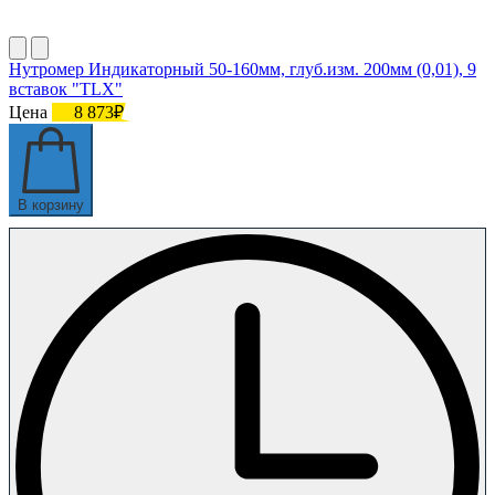
Нутромер Индикаторный 50-160мм, глуб.изм. 200мм (0,01), 9
вставок "TLX"
Цена
8 873₽
В корзину