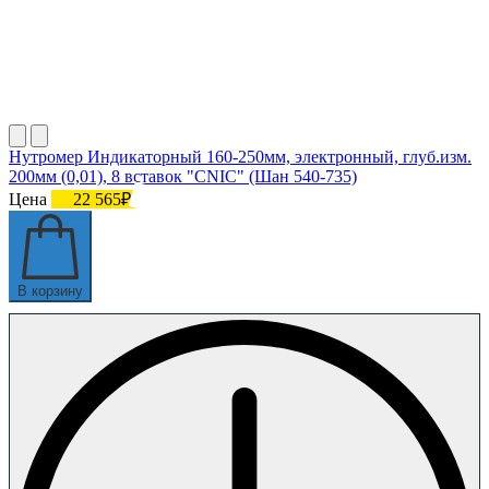
Нутромер Индикаторный 160-250мм, электронный, глуб.изм.
200мм (0,01), 8 вставок "CNIC" (Шан 540-735)
Цена
22 565₽
В корзину