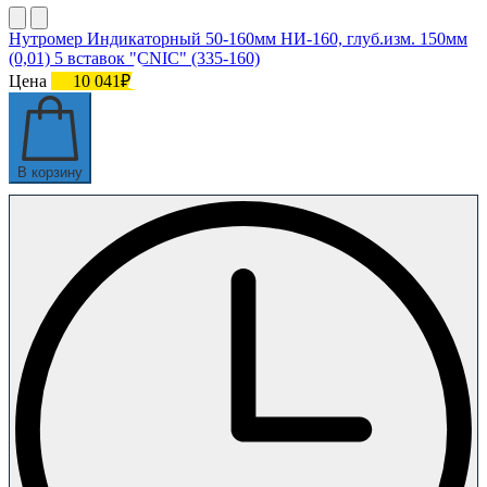
Нутромер Индикаторный 50-160мм НИ-160, глуб.изм. 150мм
(0,01) 5 вставок "CNIC" (335-160)
Цена
10 041₽
В корзину