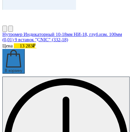
Нутромер Индикаторный 10-18мм НИ-18, глуб.изм. 100мм
(0,01) 9 вставок "CNIC" (332-18)
Цена
13 283₽
В корзину