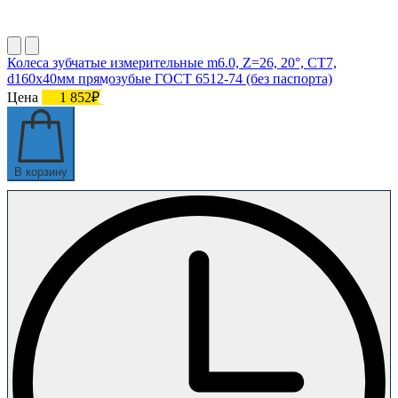
Колеса зубчатые измерительные m6.0, Z=26, 20°, СТ7,
d160х40мм прямозубые ГОСТ 6512-74 (без паспорта)
Цена
1 852₽
В корзину