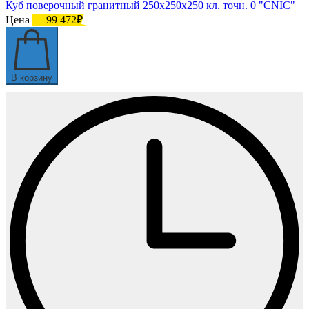
Куб поверочный гранитный 250х250х250 кл. точн. 0 "CNIC"
Цена
99 472₽
В корзину