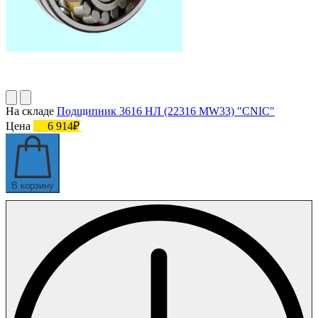
На складе
Подшипник 3616 НЛ (22316 MW33) "CNIC"
Цена
6 914₽
В корзину