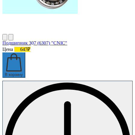
Подшипник 307 (6307) "CNIC"
Цена
647₽
В корзину