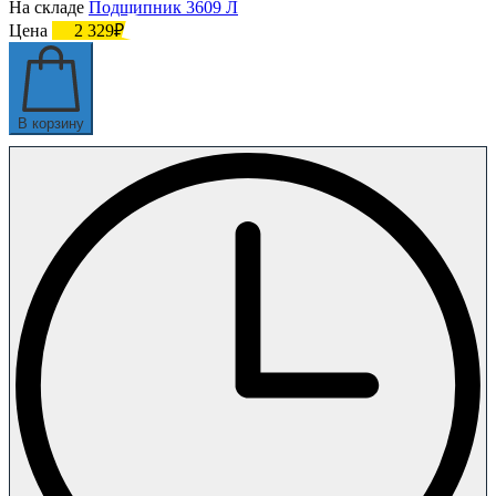
На складе
Подшипник 3609 Л
Цена
2 329₽
В корзину