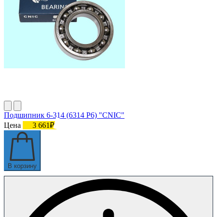
Подшипник 6-314 (6314 P6) "CNIC"
Цена
3 661₽
В корзину