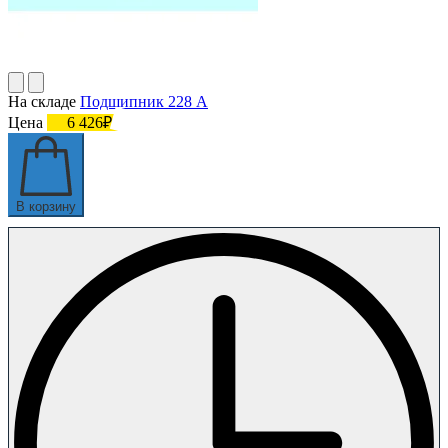
На складе
Подшипник 228 А
Цена
6 426₽
В корзину