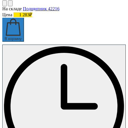
На складе
Подшипник 42216
Цена
1 283₽
В корзину