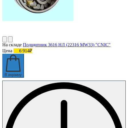
На складе
Подшипник 3616 НЛ (22316 MW33) "CNIC"
Цена
6 914₽
В корзину