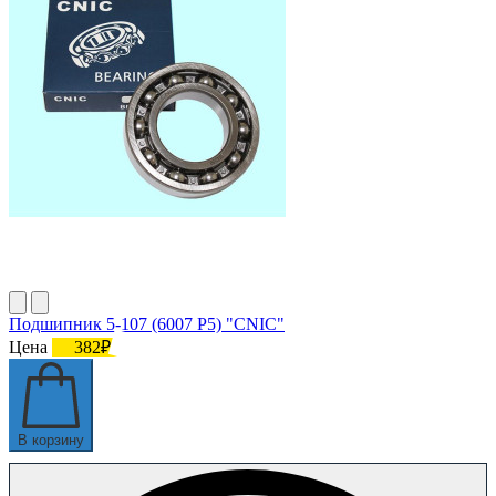
Подшипник 5-107 (6007 P5) "CNIC"
Цена
382₽
В корзину