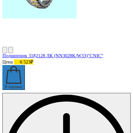
Подшипник 3182128 ЛК (NN3028K/W33)"СNIC"
Цена
6 523₽
В корзину