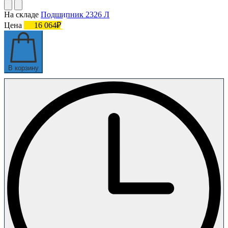
На складе
Подшипник 2326 Л
Цена
16 064₽
В корзину