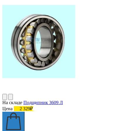
На складе
Подшипник 3609 Л
Цена
2 329₽