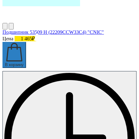
Подшипник 53509 Н (22209CCW33C4) "CNIC"
Цена
1 465₽
В корзину