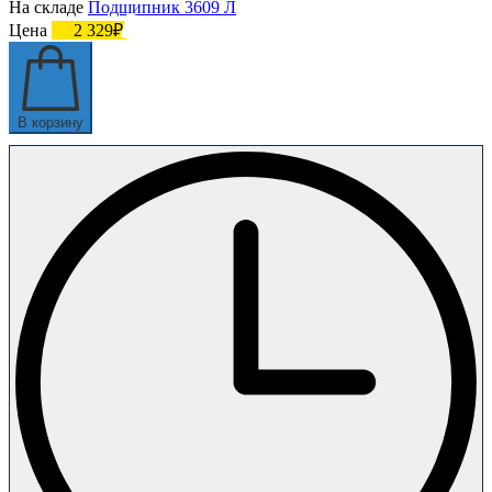
На складе
Подшипник 3609 Л
Цена
2 329₽
В корзину