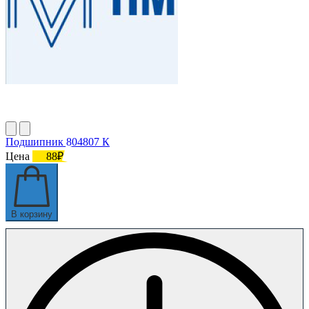
Подшипник 804807 К
Цена
88₽
В корзину