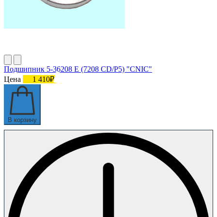
Подшипник 5-36208 Е (7208 CD/P5) "CNIC"
Цена
1 410₽
В корзину