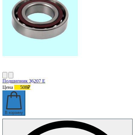
Подшипник 36207 Е
Цена
508₽
В корзину