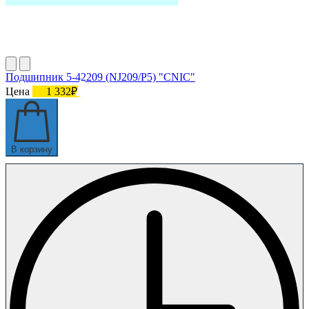
Подшипник 5-42209 (NJ209/P5) "CNIC"
Цена
1 332₽
В корзину