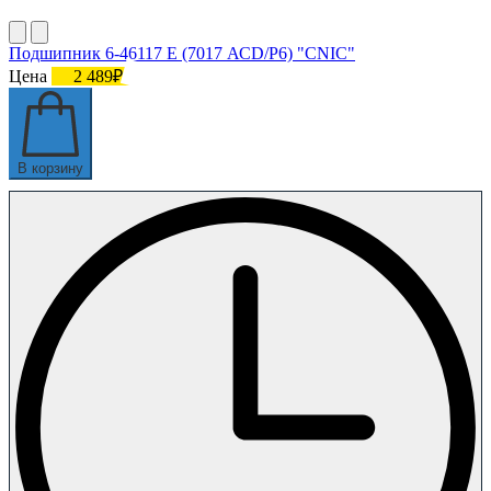
Подшипник 6-46117 E (7017 АСD/P6) "СNIC"
Цена
2 489₽
В корзину