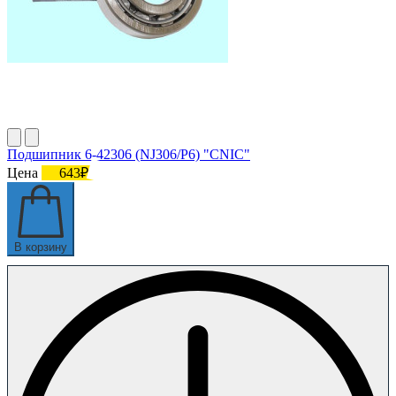
Подшипник 6-42306 (NJ306/P6) "СNIC"
Цена
643₽
В корзину