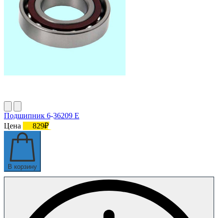
Подшипник 6-36209 Е
Цена
829₽
В корзину