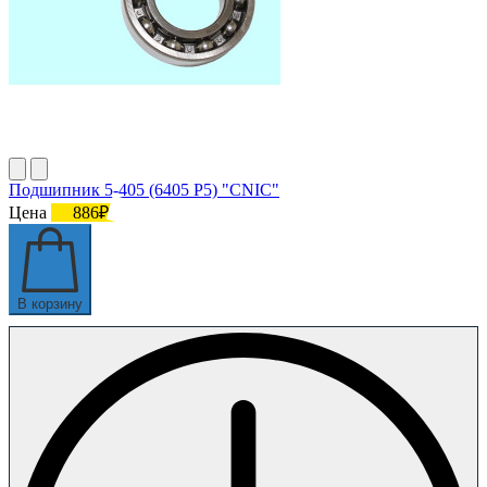
Подшипник 5-405 (6405 P5) "CNIC"
Цена
886₽
В корзину