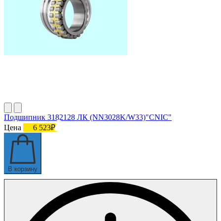
Подшипник 3182128 ЛК (NN3028K/W33)"СNIC"
Цена
6 523₽
В корзину