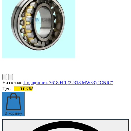
На складе
Подшипник 3618 НЛ (22318 MW33) "СNIC"
Цена
9 033₽
В корзину