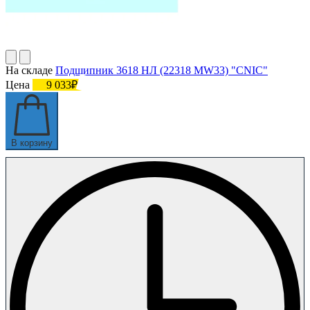
На складе
Подшипник 3618 НЛ (22318 MW33) "СNIC"
Цена
9 033₽
В корзину