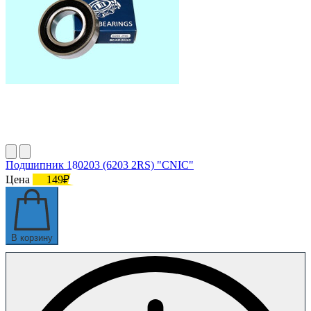
Подшипник 180203 (6203 2RS) "CNIC"
Цена
149₽
В корзину