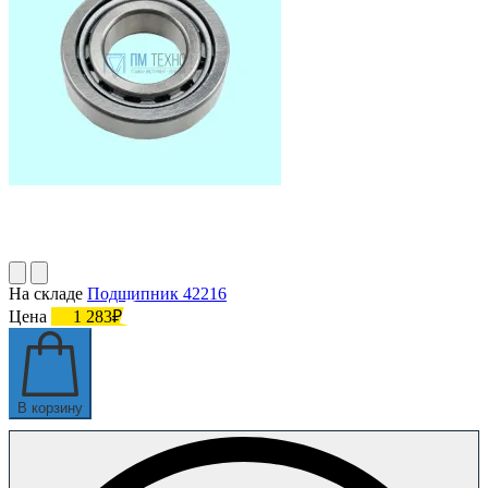
На складе
Подшипник 42216
Цена
1 283₽
В корзину