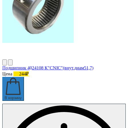
Подшипник 4024108 К"CNIC"(внут.диам51,7)
Цена
244₽
В корзину