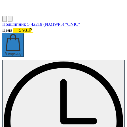
Подшипник 5-42219 (NJ219/P5) "CNIC"
Цена
5 931₽
В корзину