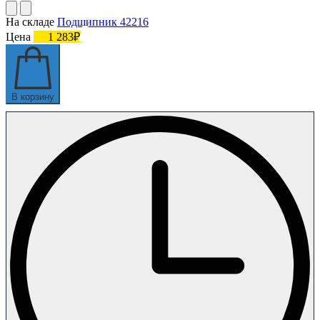
На складе
Подшипник 42216
Цена
1 283₽
В корзину