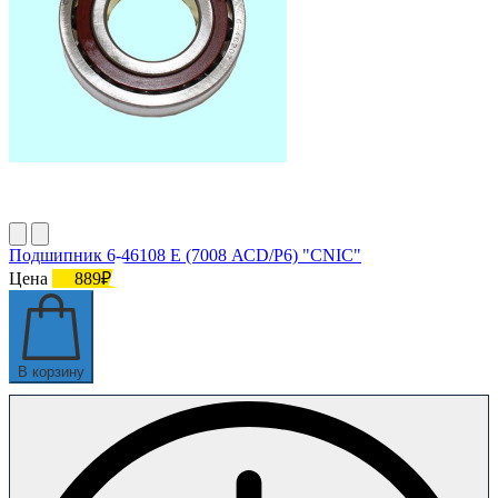
Подшипник 6-46108 E (7008 АСD/P6) "CNIC"
Цена
889₽
В корзину