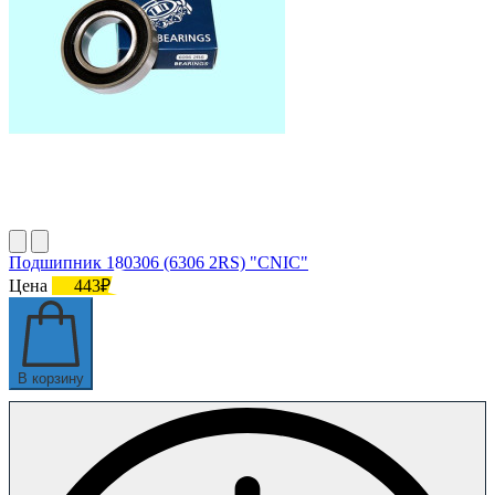
Подшипник 180306 (6306 2RS) "CNIC"
Цена
443₽
В корзину