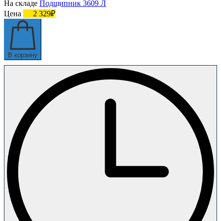
На складе
Подшипник 3609 Л
Цена
2 329₽
В корзину