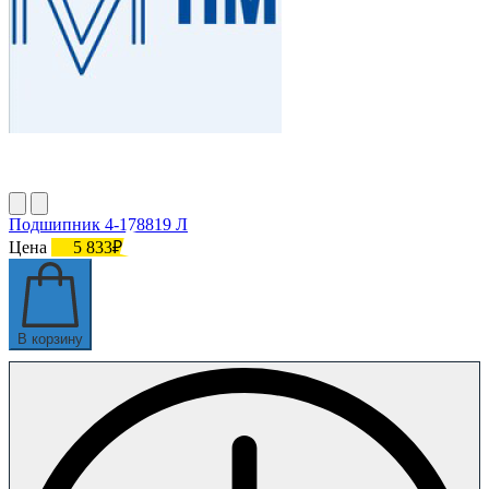
Подшипник 4-178819 Л
Цена
5 833₽
В корзину