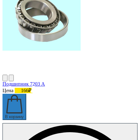
Подшипник 7203 А
Цена
166₽
В корзину