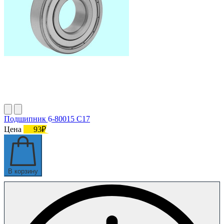
Подшипник 6-80015 С17
Цена
93₽
В корзину